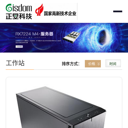
首页
工作站
AMD企业级工作站
服务器
工作站
排序方式：
价格
时间
Intel 企业级工作站
通用服务器
存储
国产自主可控工作站
AMD服务器
OEM定制化
GPU运算工作站
GPU服务器
OEM定制化
解决方案
个人工作站
国产自主可控服务器
定制化案例
支持与下载
便携一体式工作站
多路服务器
品牌定制化
成功案例