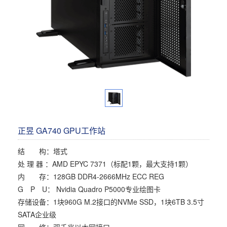
多屏工作站
高频应用服务器
定制化分类
塔式静音通用工作站
存储服务器
云游戏服务器
边缘计算服务器
正昱 GA740 GPU工作站
结 构：塔式
处 理 器 ：AMD EPYC 7371（标配1颗，最大支持1颗）
内 存：128GB DDR4-2666MHz ECC REG
G P U： Nvidia Quadro P5000专业绘图卡
存储设备：1块960G M.2接口的NVMe SSD，1块6TB 3.5寸
SATA企业级
网 络：双千兆以太网接口