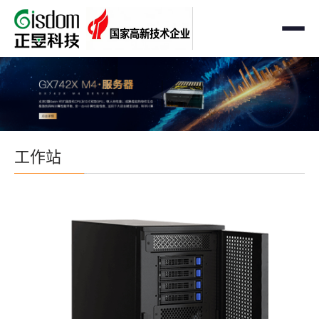
首页
工作站
AMD企业级工作站
服务器
工作站
Intel 企业级工作站
通用服务器
存储
国产自主可控工作站
AMD服务器
OEM定制化
GPU运算工作站
GPU服务器
OEM定制化
解决方案
个人工作站
国产自主可控服务器
定制化案例
支持与下载
便携一体式工作站
多路服务器
品牌定制化
成功案例