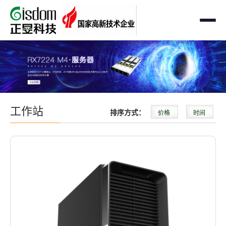
首页
工作站
AMD企业级工作站
服务器
工作站
排序方式：
价格
时间
Intel 企业级工作站
通用服务器
存储
国产自主可控工作站
AMD服务器
OEM定制化
GPU运算工作站
GPU服务器
OEM定制化
解决方案
个人工作站
国产自主可控服务器
定制化案例
支持与下载
便携一体式工作站
多路服务器
品牌定制化
成功案例