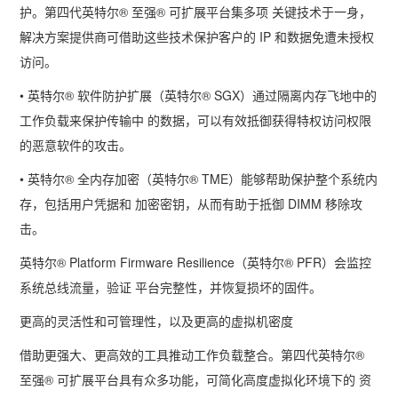
护。第四代英特尔
®
至强
®
可扩展平台集多项 关键技术于一身，
解决方案提供商可借助这些技术保护客户的
IP
和数据免遭未授权
访问。
• 英特尔
®
软件防护扩展（英特尔
® SGX
）通过隔离内存飞地中的
工作负载来保护传输中 的数据，可以有效抵御获得特权访问权限
的恶意软件的攻击。
• 英特尔
®
全内存加密（英特尔
® TME
）能够帮助保护整个系统内
存，包括用户凭据和 加密密钥，从而有助于抵御
DIMM
移除攻
击。
英特尔
® Platform Firmware Resilience
（英特尔
® PFR
）会监控
系统总线流量，验证 平台完整性，并恢复损坏的固件。
更高的灵活性和可管理性，以及更高的虚拟机密度
借助更强大、更高效的工具推动工作负载整合。第四代英特尔
®
至强
®
可扩展平台具有众多功能，可简化高度虚拟化环境下的 资