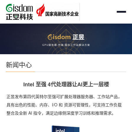
首页
工作站
AMD企业级工作站
服务器
新闻中心
Intel 企业级工作站
通用服务器
存储
国产自主可控工作站
AMD服务器
Intel 至强 4代处理器让AI更上一层楼
OEM定制化
GPU运算工作站
GPU服务器
正昱发布第四代英特尔至强可扩展处理器服务器、工作站产品，
OEM定制化
解决方案
具有出色的性能、内存、
I/O
和 资源可管理性，可支持工作负载
个人工作站
国产自主可控服务器
定制化案例
整合及全新
AI
指令，满足边缘侧深度学习训练和推理需求。
支持与下载
便携一体式工作站
多路服务器
品牌定制化
成功案例