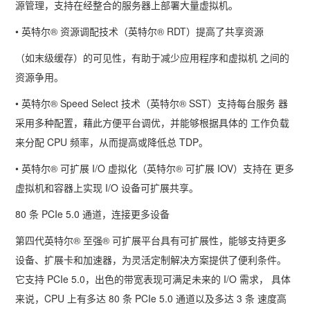
源管理，支持在经整合的服务器上部署大量虚拟机。
•
英特尔
®
资源调配技术（英特尔
® RDT
）提高了共享资源
（如末级缓存）的可见性，有助于减少应用程序和虚拟机 之间的
资源争用。
• 英特尔
® Speed Select
技术（英特尔
® SST
）支持每台服务 器
采用多种配置，藉此方便平台调优，并能够根据具体的 工作负载
来分配
CPU
频率，从而提高或降低总
TDP
。
• 英特尔
®
可扩展
I/O
虚拟化（英特尔
®
可扩展
IOV
）支持在 更多
虚拟机和容器上实现
I/O
设备可扩展共享。
80
条
PCIe 5.0
通道，连接更多设备
第四代英特尔
®
至强
®
可扩展平台具有可扩展性，能够支持更多
设备、扩展卡和加速器，为灵活定制解决方案提供了便利条件。
它支持
PCIe 5.0
，出色的带宽表现可满足未来的
I/O
需求， 具体
来说，
CPU
上有多达
80
条
PCIe 5.0
通道以及多达
3
条 速度高