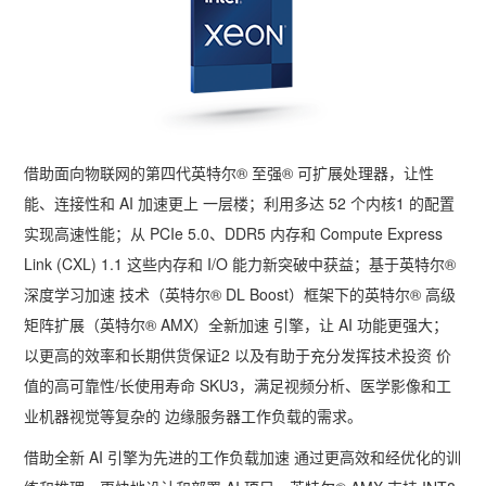
多屏工作站
高频应用服务器
定制化分类
塔式静音通用工作站
存储服务器
云游戏服务器
边缘计算服务器
借助面向物联网的第四代英特尔
®
至强
®
可扩展处理器，让性
能、连接性和
AI
加速更上 一层楼；利用多达
52
个内核
1
的配置
实现高速性能；从
PCIe 5.0
、
DDR5
内存和
Compute Express
Link (CXL) 1.1
这些内存和
I/O
能力新突破中获益；基于英特尔
®
深度学习加速 技术（英特尔
® DL Boost
）框架下的英特尔
®
高级
矩阵扩展（英特尔
® AMX
）全新加速 引擎，让
AI
功能更强大；
以更高的效率和长期供货保证
2
以及有助于充分发挥技术投资 价
值的高可靠性
/
长使用寿命
SKU3
，满足视频分析、医学影像和工
业机器视觉等复杂的 边缘服务器工作负载的需求。
借助全新
AI
引擎为先进的工作负载加速 通过更高效和经优化的训