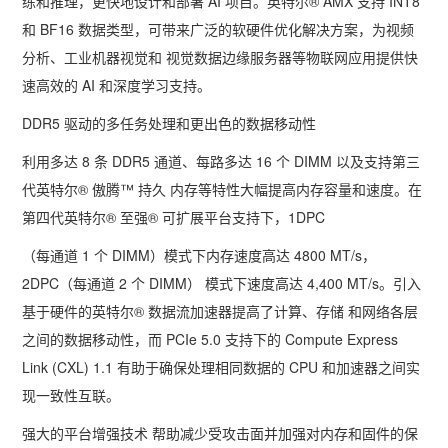
练和推理，更快地设计和部署
AI
项目。英特尔
® AMX
支持
INT8
和
BF16
数据类型，可带来广泛的软硬件优化解决方案，为视频
分析、工业机器视觉和 视觉数据边缘服务器等物联网应用提供快
速高效的
AI
和深度学习支持。
DDR5
驱动的多任务处理和更出色的数据移动性
利用多达
8
条
DDR5
通道、每路多达
16
个
DIMM
以及支持第三
代英特尔
®
傲腾™ 持久 内存等特性大幅提高内存容量和速度。在
第四代英特尔
®
至强
®
可扩展平台支持下，
1DPC
（每通道
1
个
DIMM
）模式下内存速度高达
4800 MT/s
，
2DPC
（每通道
2
个
DIMM
） 模式下速度高达
4,400 MT/s
。引入
基于硬件的英特尔
®
数据流加速器提高了计算、存储 和网络各层
之间的数据移动性，而
PCIe 5.0
支持下的
Compute Express
Link (CXL) 1.1
有助于确保处理相同数据的
CPU
和加速器之间实
现一致性互联。
强大的平台增强技术 帮助减少受攻击面并加强对内存和固件的保