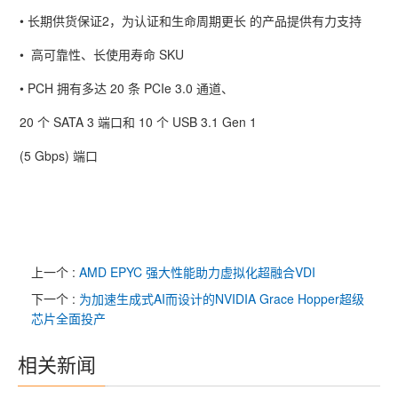
• 长期供货保证
2
，为认证和生命周期更长 的产品提供有力支持
•
高可靠性、长使用寿命
SKU
•
PCH
拥有多达
20
条
PCIe 3.0
通道、
20
个
SATA 3
端口和
10
个
USB 3.1 Gen 1
(5 Gbps)
端口
上一个 :
AMD EPYC 强大性能助力虚拟化超融合VDI
下一个 :
为加速生成式AI而设计的NVIDIA Grace Hopper超级
芯片全面投产
相关新闻