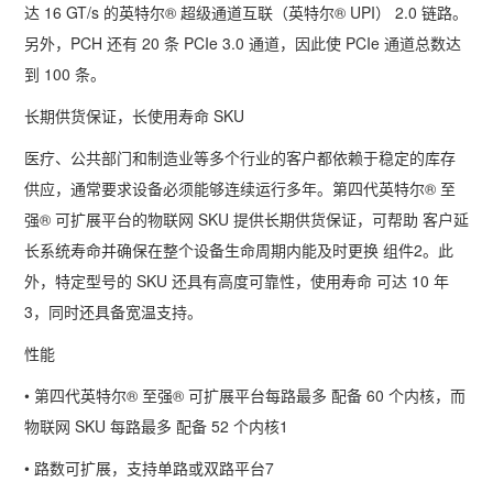
达
16 GT/s
的英特尔
®
超级通道互联（英特尔
® UPI
）
2.0
链路。
另外，
PCH
还有
20
条
PCIe 3.0
通道，因此使
PCIe
通道总数达
到
100
条。
长期供货保证，长使用寿命
SKU
医疗、公共部门和制造业等多个行业的客户都依赖于稳定的库存
供应，通常要求设备必须能够连续运行多年。第四代英特尔
®
至
强
®
可扩展平台的物联网
SKU
提供长期供货保证，可帮助 客户延
长系统寿命并确保在整个设备生命周期内能及时更换 组件
2
。此
外，特定型号的
SKU
还具有高度可靠性，使用寿命 可达
10
年
3
，同时还具备宽温支持。
性能
• 第四代英特尔
®
至强
®
可扩展平台每路最多 配备
60
个内核，而
物联网
SKU
每路最多 配备
52
个内核
1
• 路数可扩展，支持单路或双路平台
7