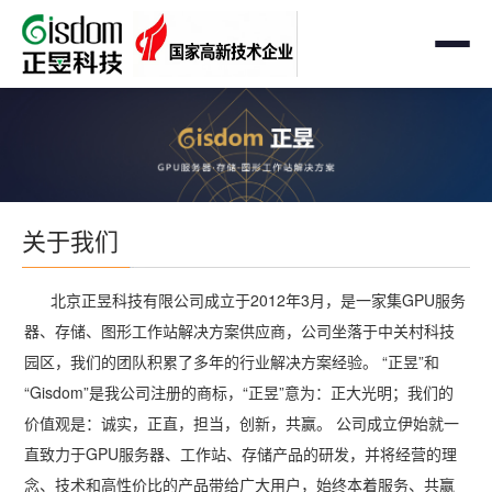
首页
工作站
AMD企业级工作站
服务器
关于我们
Intel 企业级工作站
通用服务器
存储
北京正昱科技有限公司成立于2012年3月，是一家集GPU服务
国产自主可控工作站
AMD服务器
OEM定制化
器、存储、图形工作站解决方案供应商，公司坐落于中关村科技
GPU运算工作站
GPU服务器
园区，我们的团队积累了多年的行业解决方案经验。 “正昱”和
OEM定制化
解决方案
“Gisdom”是我公司注册的商标，“正昱”意为：正大光明；我们的
个人工作站
国产自主可控服务器
定制化案例
价值观是：诚实，正直，担当，创新，共赢。 公司成立伊始就一
支持与下载
便携一体式工作站
直致力于GPU服务器、工作站、存储产品的研发，并将经营的理
多路服务器
品牌定制化
念、技术和高性价比的产品带给广大用户，始终本着服务、共赢
成功案例