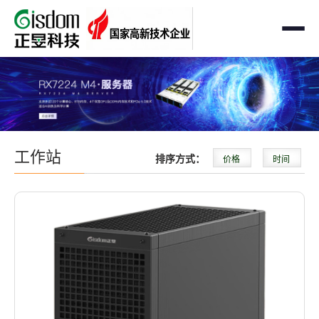
首页
工作站
AMD企业级工作站
服务器
工作站
排序方式：
价格
时间
Intel 企业级工作站
通用服务器
存储
国产自主可控工作站
AMD服务器
OEM定制化
GPU运算工作站
GPU服务器
OEM定制化
解决方案
个人工作站
国产自主可控服务器
定制化案例
支持与下载
便携一体式工作站
多路服务器
品牌定制化
成功案例