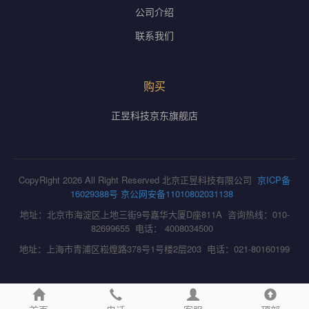
公司介绍
联系我们
购买
正昱科技京东旗舰店
CopyRight 2026 All Right Reserved 北京正昱科技有限公司
京ICP备
16029388号
京公网安备11010802031138
地址：北京市海淀区上地三街9号嘉华大厦D座811A 咨询热线：010-
82699655 电话： 4008034500
地址：上海市青浦区崧煌路378号1号楼2层203 电话：021-80160199