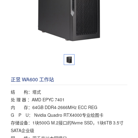
多屏工作站
高频应用服务器
定制化分类
塔式静音通用工作站
存储服务器
云游戏服务器
边缘计算服务器
正昱 WA600 工作站
结 构：塔式
处 理 器 ：AMD EPYC 7401
内 存：64GB DDR4-2666MHz ECC REG
G P U： Nvidia Quadro RTX4000专业绘图卡
存储设备：1块500G M.2接口的Nvme SSD，1块6TB 3.5寸
SATA企业级
网 络：双千兆以太网接口