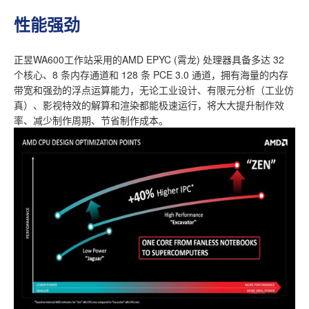
性能强劲
正昱WA600工作站采用的AMD EPYC (霄龙) 处理器具备多达 32
个核心、8 条内存通道和 128 条 PCE 3.0 通道，拥有海量的内存
带宽和强劲的浮点运算能力，无论工业设计、有限元分析（工业仿
真）、影视特效的解算和渲染都能极速运行，将大大提升制作效
率、减少制作周期、节省制作成本。