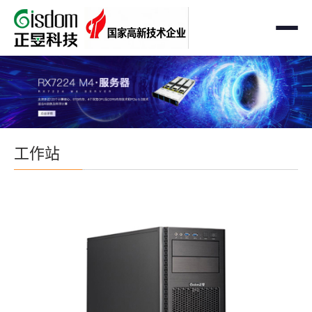
首页
工作站
AMD企业级工作站
服务器
工作站
Intel 企业级工作站
通用服务器
存储
国产自主可控工作站
AMD服务器
OEM定制化
GPU运算工作站
GPU服务器
OEM定制化
解决方案
个人工作站
国产自主可控服务器
定制化案例
支持与下载
便携一体式工作站
多路服务器
品牌定制化
成功案例