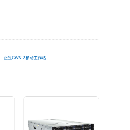
 :
正昱CW613移动工作站