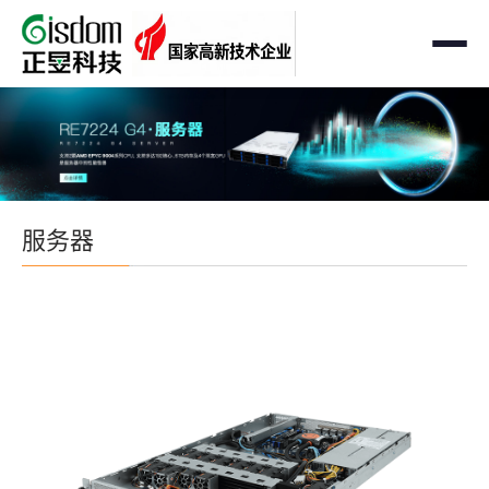
首页
工作站
AMD企业级工作站
服务器
服务器
Intel 企业级工作站
通用服务器
存储
国产自主可控工作站
AMD服务器
OEM定制化
GPU运算工作站
GPU服务器
OEM定制化
解决方案
个人工作站
国产自主可控服务器
定制化案例
支持与下载
便携一体式工作站
多路服务器
品牌定制化
成功案例