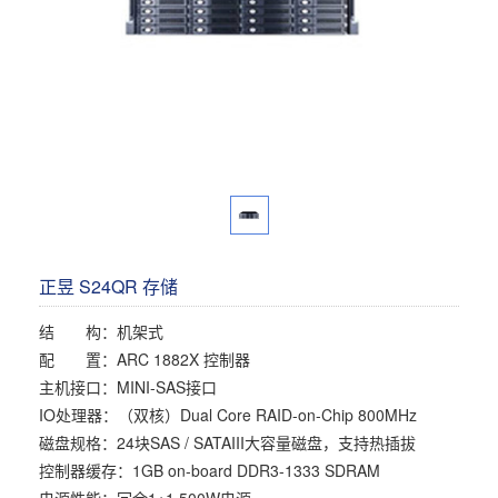
多屏工作站
高频应用服务器
定制化分类
塔式静音通用工作站
存储服务器
云游戏服务器
边缘计算服务器
正昱 S24QR 存储
结 构：机架式
配 置：ARC 1882X 控制器
主机接口：MINI-SAS接口
IO处理器：（双核）Dual Core RAID-on-Chip 800MHz
磁盘规格：24块SAS / SATAIII大容量磁盘，支持热插拔
控制器缓存：1GB on-board DDR3-1333 SDRAM
电源性能：冗余1+1 500W电源