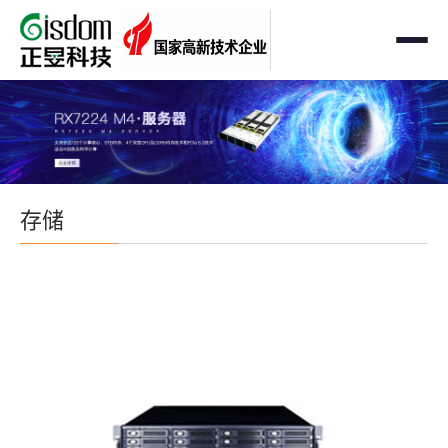
首页
工作站
AMD企业级工作站
服务器
存储
Intel 企业级工作站
通用服务器
存储
国产自主可控工作站
AMD服务器
OEM定制化
GPU运算工作站
GPU服务器
OEM定制化
解决方案
个人工作站
国产自主可控服务器
定制化案例
支持与下载
便携一体式工作站
多路服务器
品牌定制化
成功案例