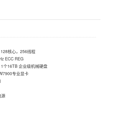
4，128核心，256线程
z ECC REG
D，1个16TB 企业级机械硬盘
 W7900专业显卡
口
电源