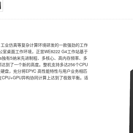
算、工业仿真等复杂计算环境研发的一款强劲的工作
桌面工作环境，正昱WE8222 G4工作站基于
Genoa独有5纳米先进制程、多核心、高内存频率、多
力都达到了一个新的高度。整机支持多达256个CPU
容量硬盘，充分将EPYC 高性能特性与用户业务相匹
并在CPU+GPU异构协同计算上达到了极致平衡。适