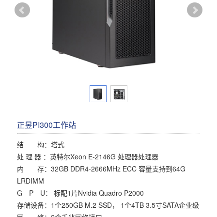
多屏工作站
高频应用服务器
定制化分类
塔式静音通用工作站
存储服务器
云游戏服务器
边缘计算服务器
正昱PI300工作站
结 构：塔式
处 理 器 ：英特尔Xeon E-2146G 处理器处理器
内 存：32GB DDR4-2666MHz ECC 容量支持到64G
LRDIMM
G P U： 标配1片Nvidia Quadro P2000
存储设备：1个250GB M.2 SSD， 1个4TB 3.5寸SATA企业级
网 络：2个千兆网络接口