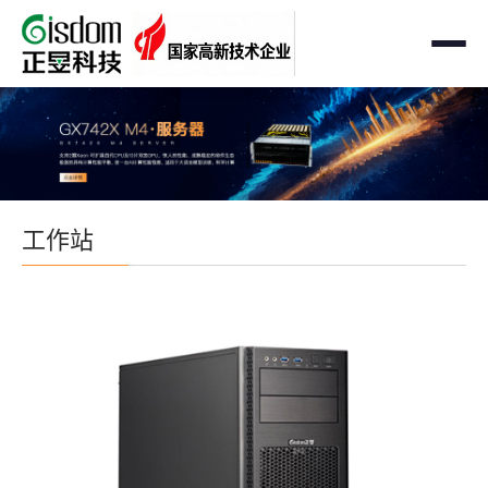
首页
工作站
AMD企业级工作站
服务器
工作站
Intel 企业级工作站
通用服务器
存储
国产自主可控工作站
AMD服务器
OEM定制化
GPU运算工作站
GPU服务器
OEM定制化
解决方案
个人工作站
国产自主可控服务器
定制化案例
支持与下载
便携一体式工作站
多路服务器
品牌定制化
成功案例