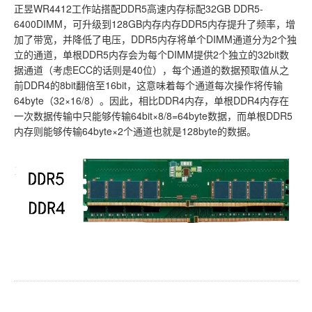
正昱WR4412工作站搭配DDR5高速内存标配32GB DDR5-
6400DIMM，可升级到128GB内存内存DDR5内存提升了频率，增
加了带宽，并降低了电压，DDR5内存将单个DIMM通道分为2个独
立的通道，单根DDR5内存会为每个DIMM提供2个独立的32bit数
据通道（考虑ECC的话则是40位），每个通道的数据预取值从之
前DDR4的8bit翻倍至16bit，这意味着每个通道每次操作将传输
64byte（32×16/8）。因此，相比DDR4内存，单根DDR4内存在
一次数据传输中只能够传输64bit×8/8=64byte数据，而单根DDR5
内存则能够传输64byte×2个通道也就是128byte的数据。