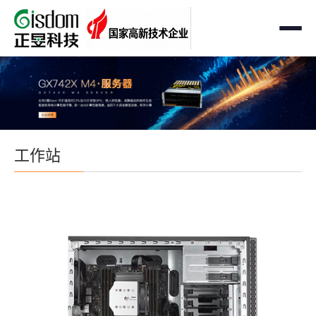
首页
工作站
AMD企业级工作站
服务器
工作站
Intel 企业级工作站
通用服务器
存储
国产自主可控工作站
AMD服务器
OEM定制化
GPU运算工作站
GPU服务器
OEM定制化
解决方案
个人工作站
国产自主可控服务器
定制化案例
支持与下载
便携一体式工作站
多路服务器
品牌定制化
成功案例