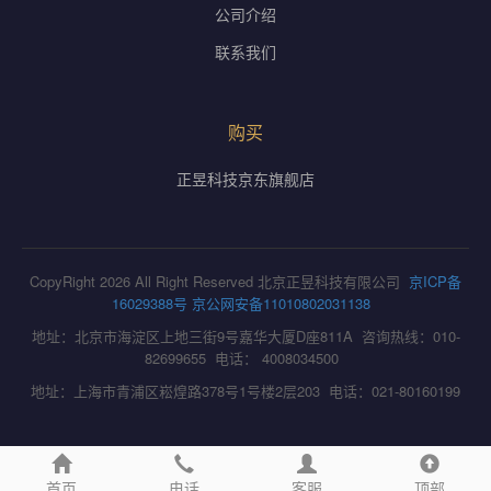
公司介绍
联系我们
购买
正昱科技京东旗舰店
CopyRight 2026 All Right Reserved 北京正昱科技有限公司
京ICP备
16029388号
京公网安备11010802031138
地址：北京市海淀区上地三街9号嘉华大厦D座811A 咨询热线：010-
82699655 电话： 4008034500
地址：上海市青浦区崧煌路378号1号楼2层203 电话：021-80160199
首页
电话
客服
顶部