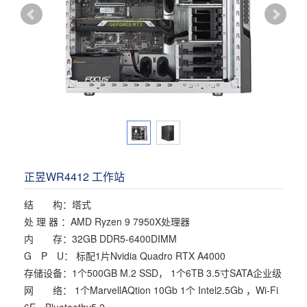
多屏工作站
高频应用服务器
定制化分类
塔式静音通用工作站
存储服务器
云游戏服务器
边缘计算服务器
正昱WR4412 工作站
结 构：塔式
处 理 器 ：AMD Ryzen 9 7950X处理器
内 存：32GB DDR5-6400DIMM
G P U： 标配1片Nvidia Quadro RTX A4000
存储设备：1个500GB M.2 SSD， 1个6TB 3.5寸SATA企业级
网 络： 1个MarvellAQtion 10Gb 1个 Intel2.5Gb ，Wi-Fi
6E，Bluetoothv5.2