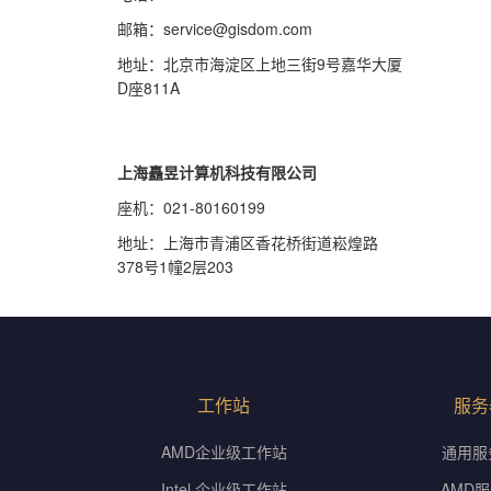
邮箱：service@gisdom.com
地址：北京市海淀区上地三街9号嘉华大厦
D座811A
上海矗昱计算机科技有限公司
座机：021-80160199
地址：上海市青浦区香花桥街道崧煌路
378号1幢2层203
工作站
服务
AMD企业级工作站
通用服
Intel 企业级工作站
AMD