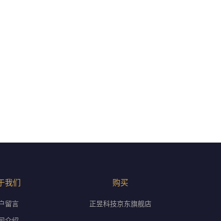
于我们
购买
户留言
正昱科技京东旗舰店
司介绍