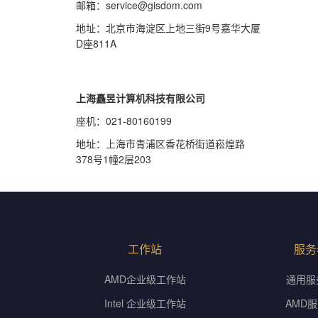
邮箱：service@gisdom.com
地址：北京市海淀区上地三街9号嘉华大厦
D座811A
上海矗昱计算机科技有限公司
座机：021-80160199
地址：上海市青浦区香花桥街道崧煌路
378号1幢2层203
工作站
服务
AMD企业级工作站
通用服
Intel 企业级工作站
AMD