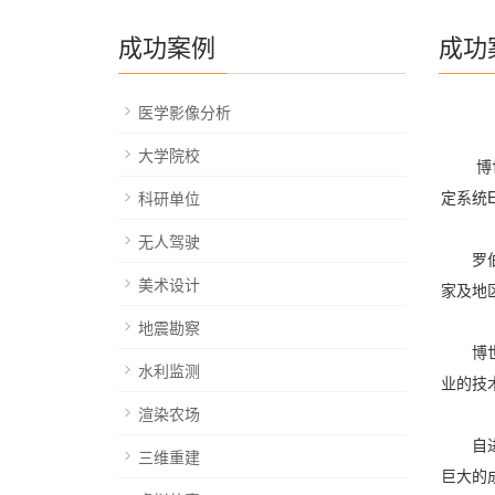
成功案例
成功
医学影像分析
大学院校
博世这
定系统E
科研单位
无人驾驶
罗伯特
美术设计
家及地
地震勘察
博世在
水利监测
业的技
渲染农场
自进入
三维重建
巨大的