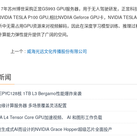
7
年苏州博世采购正昱
GS993 GPU
服务器，用于无人驾驶研发，正昱科
NVIDIA TESLA P100 GPU,
相比
NVDIIA Geforce GPU
卡，
NVIDIA TESLA
析中无需占用
GPU
资源来对视频解码，因此在深度学习模型训练、推理过
计算能力弹性提升提供了广阔的空间。
上一个 :
威海光远文化传播股份有限公司
新闻
EPYC128核 1TB L3 Bergamo性能爆炸来袭
边缘计算服务器 多场景覆盖灵活配置
IA L4 Tensor Core GPU加速视频、 AI 和图形工作负载
生成式AI而设计的NVIDIA Grace Hopper超级芯片全面投产