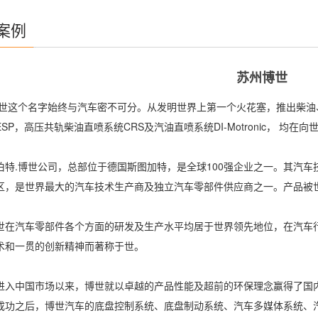
案例
苏州博世
个名字始终与汽车密不可分。从发明世界上第一个火花塞，推出柴油、
SP，高压共轨柴油直喷系统CRS及汽油直喷系统DI-Motronic， 均
.博世公司，总部位于德国斯图加特，是全球100强企业之一。其汽车技
区，是世界最大的汽车技术生产商及独立汽车零部件供应商之一。产品被
汽车零部件各个方面的研发及生产水平均居于世界领先地位，在汽车行
术和一贯的创新精神而著称于世。
中国市场以来，博世就以卓越的产品性能及超前的环保理念赢得了国内
成功之后，博世汽车的底盘控制系统、底盘制动系统、汽车多媒体系统、汽